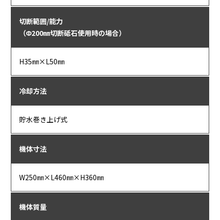
切断範囲/能力
（Φ200㎜切断砥石使用時の場合）
H35㎜×L50㎜
冷却方法
貯水巻き上げ式
機体寸法
W250㎜×L460㎜×H360㎜
機体質量