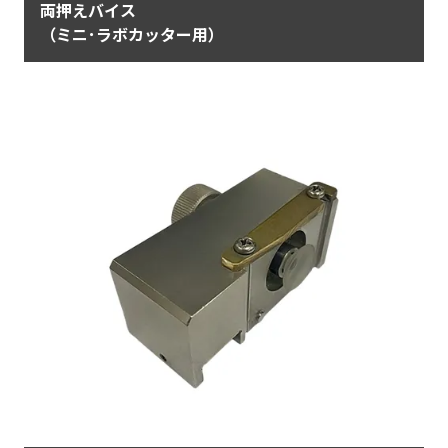
両押えバイス
（ミニ･ラボカッター用）