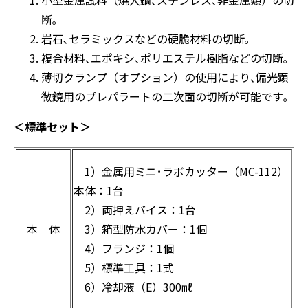
小型金属試料（焼入鋼､ステンレス､非金属類）の切
断｡
岩石､セラミックスなどの硬脆材料の切断｡
複合材料､エポキシ､ポリエステル樹脂などの切断｡
薄切クランプ（オプション）の使用により､偏光顕
微鏡用のプレパラートの二次面の切断が可能です｡
＜標準セット＞
1）金属用ミニ･ラボカッター（MC-112）
本体：1台
2）両押えバイス：1台
本 体
3）箱型防水カバー：1個
4）フランジ：1個
5）標準工具：1式
6）冷却液（E）300㎖