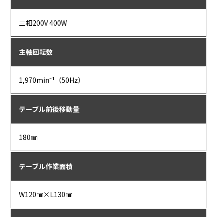
三相200V 400W
主軸回転数
1,970min⁻¹（50Hz）
テーブル前後移動量
180㎜
テーブル作業面積
W120㎜×L130㎜