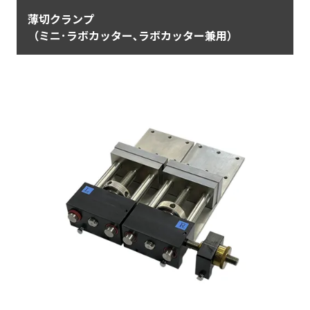
薄切クランプ
（ミニ･ラボカッター､ラボカッター兼用）