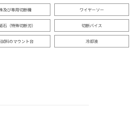
殊及び専用切断機
ワイヤーソー
砥石（特殊切断刃）
切断バイス
断試料のマウント台
冷却液