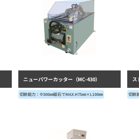
ニューパワーカッター（MC-430）
ス
切断能力：Φ300㎜砥石でMAX.H75㎜×L100㎜
切断能