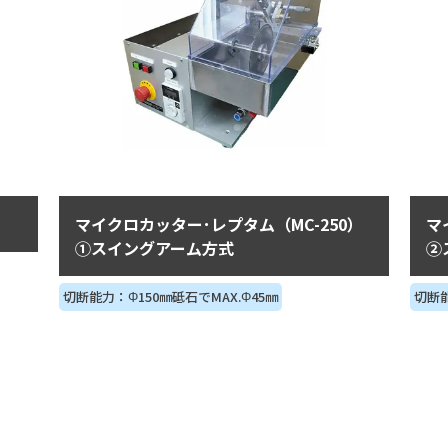
マイクロカッター･レプタム（MC-250）
マ
①スイングアーム方式
②
切断能力：Φ150㎜砥石でMAX.Φ45㎜
切断能