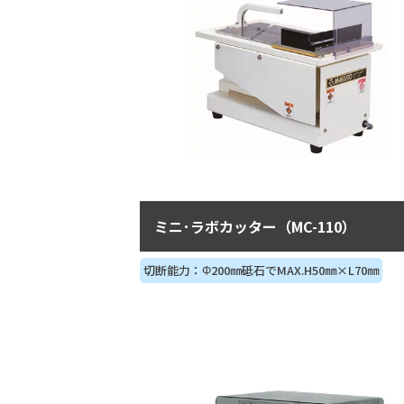
ミニ･ラボカッター（MC-110）
切断能力：Φ200㎜砥石でMAX.H50㎜×L70㎜