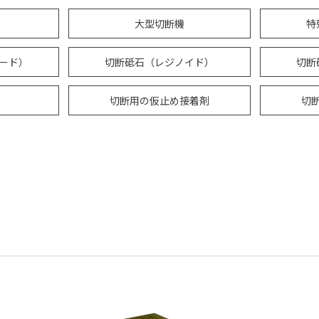
大型切断機
特
レード）
切断砥石（レジノイド）
切断
切断用の仮止め接着剤
切