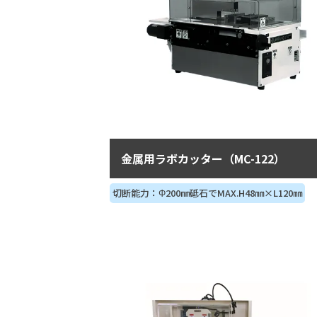
金属用ラボカッター（MC-122）
切断能力：Φ200㎜砥石でMAX.H48㎜×L120㎜