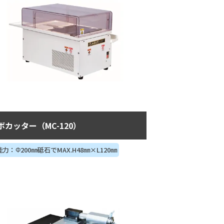
ボカッター（MC-120）
力：Φ200㎜砥石でMAX.H48㎜×L120㎜