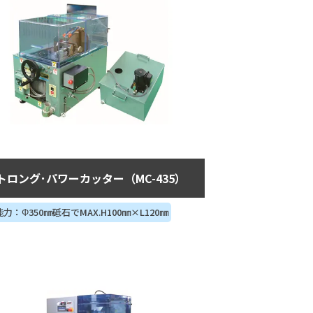
トロング･パワーカッター（MC-435）
力：Φ350㎜砥石でMAX.H100㎜×L120㎜