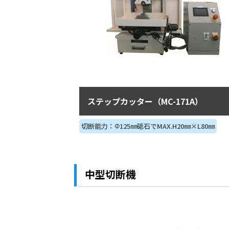
ステップカッター（MC-171A）
切断能力：Φ125㎜砥石でMAX.H20㎜×L80㎜
中型切断機