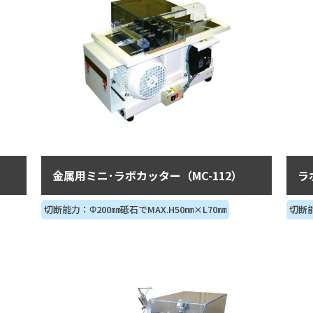
金属用ミニ･ラボカッター（MC-112）
ラ
切断能力：Φ200㎜砥石でMAX.H50㎜×L70㎜
切断能