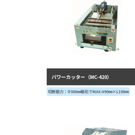
パワーカッター（MC-420）
切断能力：Φ300㎜砥石でMAX.H90㎜×L100㎜