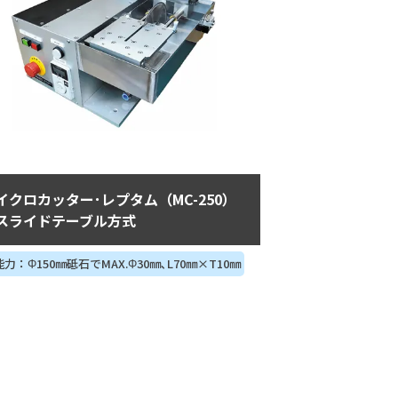
イクロカッター･レプタム（MC-250）
スライドテーブル方式
力：Φ150㎜砥石でMAX.Φ30㎜､L70㎜×T10㎜