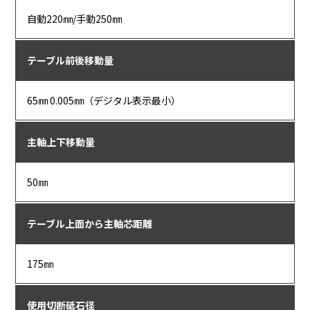
自動220㎜/手動250㎜
テーブル前後移動量
65㎜ 0.005㎜（デジタル表示最小）
主軸上下移動量
50㎜
テーブル上面から主軸芯距離
175㎜
使用切断砥石径