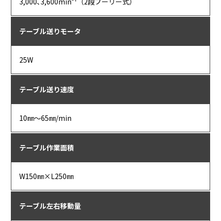
3,000､3,600min⁻¹（2段プーリー式）
テーブル送りモータ
25W
テーブル送り速度
10㎜～65㎜/min
テーブル作業面積
W150㎜×L250㎜
テーブル左右移動量