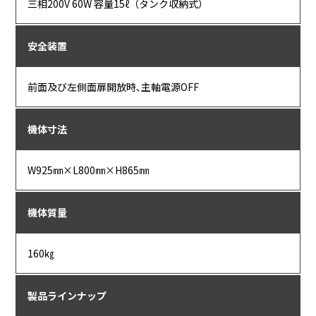
三相200V 60W 容量15ℓ（タンク収納式）
安全装置
前面及び左側面扉開放時､主軸電源OFF
機体寸法
W925㎜×L800㎜×H865㎜
機体質量
160㎏
製品ラインナップ