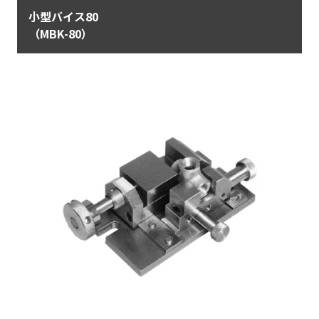
小型バイス80
（MBK-80）