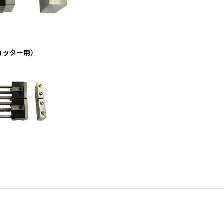
カッター用）
●両押えフリークランプバイス8