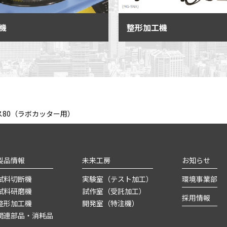
整形加工機
機
80（ラボカッター用）
製品情報
未来工房
お知らせ
試料切断機
実験室（テスト加工）
環境事業部
試料研磨機
試作室（受託加工）
採用情報
整形加工機
開発室（特注機）
関連部品・消耗品