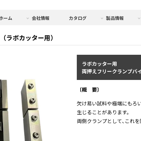
ホーム
会社情報
カタログ
製品情報
0（ラボカッター用）
ラボカッター用
両押えフリークランプバイ
〔概 要〕
欠け易い試料や極端にもろ
生じることがあります。
両側クランプとして､これを